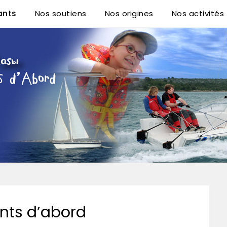
ants
Nos soutiens
Nos origines
Nos activités
A.B. VZW
ants d’abord