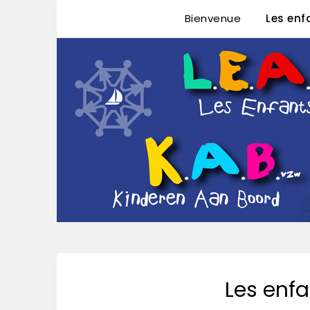
Bienvenue
Les enf
L.E.A. ASBL – K.
Les enf