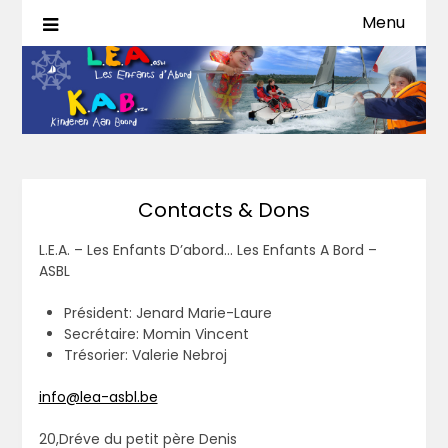
Menu
L.E.A. ASBL – K.A.B. VZW
Contacts & Dons
L.E.A. – Les Enfants D’abord… Les Enfants A Bord –
ASBL
Président: Jenard Marie-Laure
Secrétaire: Momin Vincent
Trésorier: Valerie Nebroj
info@lea-asbl.be
20,Dréve du petit père Denis