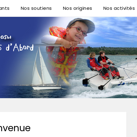
ants
Nos soutiens
Nos origines
Nos activités
A.B. VZW
nvenue