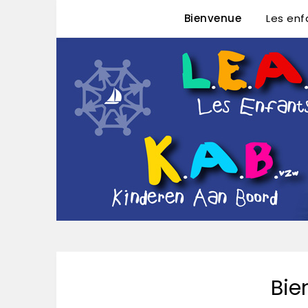
Bienvenue
Les enf
L.E.A. ASBL – K.
Bie