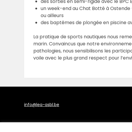
des sorties en semi-rigide avec le BPC
un week-end au Chat Botté à Ostende (Ch
ou ailleurs
des baptêmes de plongée en piscine av
La pratique de sports nautiques nous rem
marin. Convaincus que notre environnem
pathologies, nous sensibilisons les partici
voile avec le plus grand respect pour l’en
info@lea-asbl.be
©202