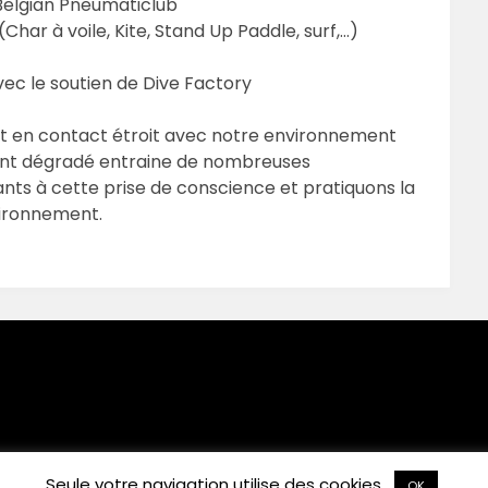
 Belgian Pneumaticlub
ar à voile, Kite, Stand Up Paddle, surf,…)
ec le soutien de Dive Factory
et en contact étroit avec notre environnement
ent dégradé entraine de nombreuses
pants à cette prise de conscience et pratiquons la
vironnement.
Seule votre navigation utilise des cookies.
6 L.E.A. ASBL – K.A.B. VZW
| WordPress Theme by
Superbthemes
OK